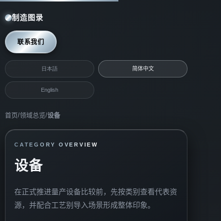
制造图录
联系我们
日本語
简体中文
English
首页
/
领域总览
/
设备
CATEGORY OVERVIEW
设备
在正式推进量产设备比较前，先按类别查看代表资
源，并配合工艺别导入场景形成整体印象。